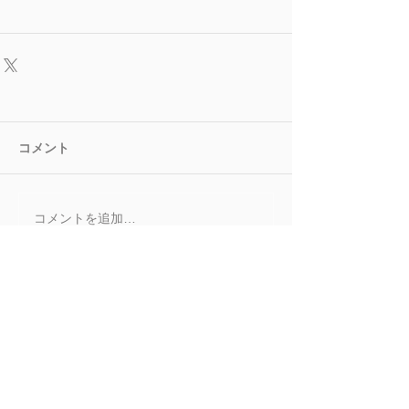
コメント
コメントを追加…
■ ABOUT
■ INFORMATION
■ ARTISTS
｜
GOLDEN CHILD
｜
KWON EUNBI
｜
ROCKET PUNCH
｜
DRIPPIN
■ AUDITION
■
RECRUIT
■ CONTACT
HOME
｜
PRIVACY POLICY
｜ W
oollim Entertainment