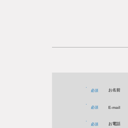
お名前
必須
必須
​E-mail
お電話
必須