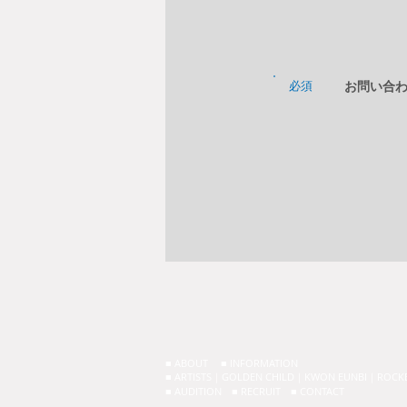
必須
お問い合
■ ABOUT
■ INFORMATION
■ ARTISTS
｜
GOLDEN CHILD
｜
KWON EUNBI
｜
ROCK
■ AUDITION
■
RECRUIT
■ CONTACT