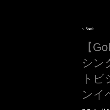
< Back
【Go
シング
トビ
ンイ