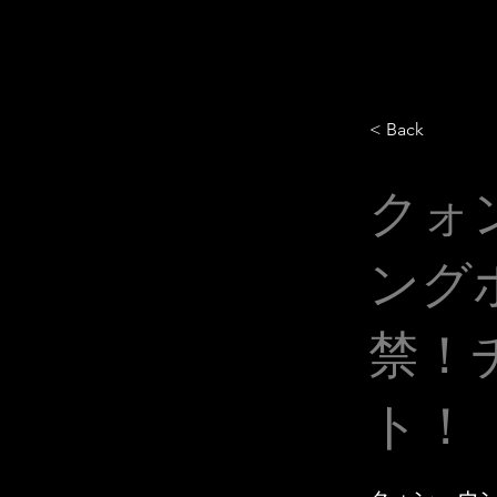
< Back
クォ
ング
禁！
ト！