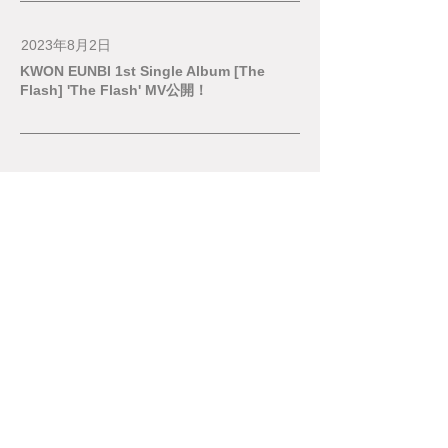
2023年8月2日
KWON EUNBI 1st Single Album [The
Flash] 'The Flash' MV公開！
■ ABOUT
■ INFORMATION
■ ARTISTS
｜
GOLDEN CHILD
｜
KWON EUNBI
｜
ROCKET PUNCH
｜
DRIPPIN
■ AUDITION
■
RECRUIT
■ CONTACT